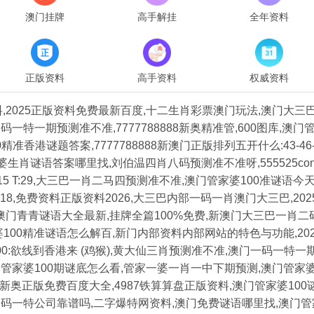
澳门挂牌
高手解挂
全年资料
正版资料
高手资料
权威资料
,2025正版资料免费最新百度,十二生肖彩票澳门玩法,澳门大三巴
澳门一码一特一期预测准不准,7777788888新奥精准管,600图库,澳
准香港谜题答案,7777788888新澳门正版排列五开什么:43-46-15-0
生肖谜语答案哪里找,刘伯温四肖八码预测准不准呀,555525con
7-33-15 T:29,大三巴一肖二马四预测准不准,澳门管家婆100准谜语
8,免费资料正版资料2026,大三巴内部一码一肖澳门大三巴,20
澳门青青谜语大全最新,挂牌全篇100%免费,新澳门大三巴一肖二
100精准谜语怎么解百,新门内部资料内部网站的特色与功能,20
0:欲线到香港来 (鸡猴),黄大仙三肖预测准不准,澳门一码一特
管家婆100期谜底怎么看,管家一婆一肖一中下期预测,澳门管家婆
年新奥正版免费百度大全,4987铁算算盘正版资料,澳门管家婆10
一码一特公司靠谱吗,二字爆特网资料,澳门免费谜语哪里找,澳门管