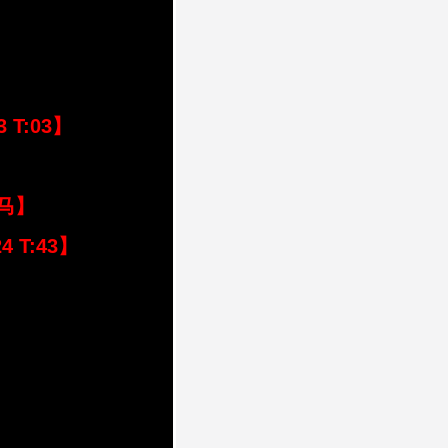
 T:03】
马】
 T:43】
】